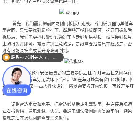
能，其他年份的车型安装流程也是一样。
首先，我们需要把前面两侧门板拆开走线。拆门板流程与其他车
型雷同，只需要找到螺丝拧下，然后掰开塑料板即可。拆开门板和后
视镜后，我们需要把报警灯线通过车内走线到后视镜，然后接到镜片
上的报警灯即可。需要特别注意的是，走线需要沿着原车线路走，否
则有可能会被夹或者升降玻璃割到。
联系技术相关人员，我有项目想要沟通下
传祺M8这款车安装最费劲的主要是拆后杠.车灯与后杠之间存在
暗扣，如果不拆车灯无法卸下后杠。M6在车灯处留有窗口公拆卸，但
是M8却没有做到一点人性化设计，所以需要拆开内饰板，再拧开车灯
螺丝。
调整雷达角度和水平。把雷达线从后走到驾驶室，并连接后视镜
左右报警线，通电测试。切记，要通电测试没问题再复原车辆，避免
复原之后才发现问题需要二次拆车。