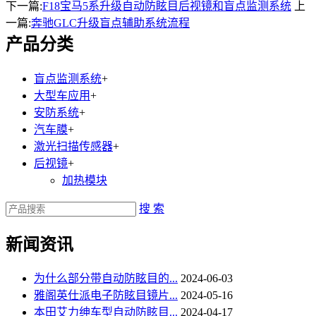
下一篇:
F18宝马5系升级自动防眩目后视镜和盲点监测系统
上
一篇:
奔驰GLC升级盲点辅助系统流程
产品分类
盲点监测系统
+
大型车应用
+
安防系统
+
汽车膜
+
激光扫描传感器
+
后视镜
+
加热模块
搜 索
新闻资讯
为什么部分带自动防眩目的...
2024-06-03
雅阁英仕派电子防眩目镜片...
2024-05-16
本田艾力绅车型自动防眩目...
2024-04-17