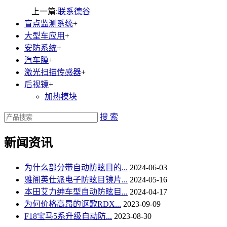
上一篇:
联系德谷
盲点监测系统
+
大型车应用
+
安防系统
+
汽车膜
+
激光扫描传感器
+
后视镜
+
加热模块
搜 索
新闻资讯
为什么部分带自动防眩目的...
2024-06-03
雅阁英仕派电子防眩目镜片...
2024-05-16
本田艾力绅车型自动防眩目...
2024-04-17
为何价格高昂的讴歌RDX...
2023-09-09
F18宝马5系升级自动防...
2023-08-30