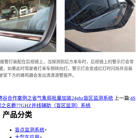
灯装配在后视镜上，当探测到后方来车时，后视镜上的警示灯会常
醒，如果此时驾驶者打来车侧转向灯。警示灯会变成红灯时闪烁并且装
驶室下方的蜂鸣器会发出滴滴滴警报声。
德谷合作案例之省气象局批量加装24ghz盲区监测系统
上一篇:
4S
之名爵77GHZ并线辅助（盲区监测）系统
产品分类
盲点监测系统
+
大型车应用
+