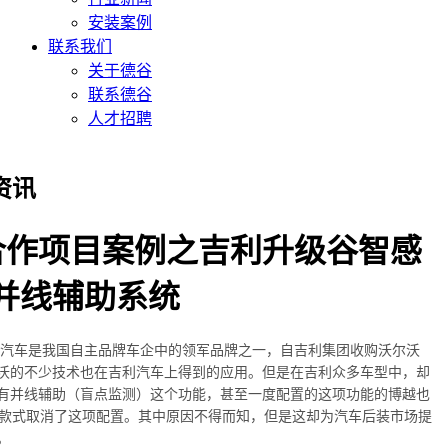
安装案例
联系我们
关于德谷
联系德谷
人才招聘
资讯
S合作项目案例之吉利升级谷智感
g并线辅助系统
是我国自主品牌车企中的领军品牌之一，自吉利集团收购沃尔沃
沃的不少技术也在吉利汽车上得到的应用。但是在吉利众多车型中，却
有并线辅助（盲点监测）这个功能，甚至一度配置的这项功能的博越也
的款式取消了这项配置。其中原因不得而知，但是这却为汽车后装市场提
。