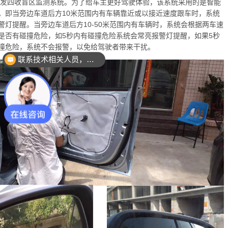
Z两发四收盲区监测系统。为了给车主更好驾驶体验，该系统采用的是智能
。即当旁边车道后方10米范围内有车辆靠近或以接近速度跟车时，系统
警灯提醒。当旁边车道后方10-50米范围内有车辆时，系统会根据两车速
是否有碰撞危险，如5秒内有碰撞危险系统会常亮报警灯提醒，如果5秒
撞危险，系统不会报警，以免给驾驶者带来干扰。
联系技术相关人员，我有项目想要沟通下