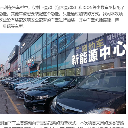
在售车型中，仅剩下星越（包含星越S）和ICON等少数车型标配了
功能，其他车型想要装配这个功能，只能通过加装的方式。我司本次项
这些没有装配这项安全配置的车型进行加装，其中车型包括嘉际、博
、星瑞等车型。
下车主普遍倾向于更远距离的预警模式，本次项目采用的是谷智感