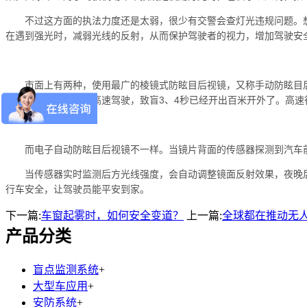
不过这方面的执法力度还是太弱，很少有交警会查灯光违规问题。
在遇到强光时，减弱光线的反射，从而保护驾驶者的视力，增加驾驶安
市面上有两种，使用最广的棱镜式防眩目后视镜，又称手动防眩目
少致盲三四秒，假如高速驾驶，致盲3、4秒已经开出百米开外了。高
而电子自动防眩目后视镜不一样。当镜片背面的传感器探测到汽车
当传感器实时监测后方光线强度，会自动调整镜面反射效果，夜晚
行车安全，让驾驶员能平安到家。
下一篇:
车窗起雾时，如何安全变道？
上一篇:
全球都在推动无
产品分类
盲点监测系统
+
大型车应用
+
安防系统
+