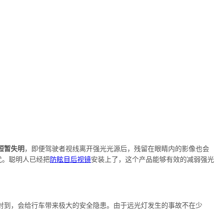
短暂失明
，即便驾驶者视线离开强光光源后，残留在眼睛内的影像也会
忧。聪明人已经把
防眩目后视镜
安装上了，这个产品能够有效的减弱强光
射到，会给行车带来极大的安全隐患。由于远光灯发生的事故不在少