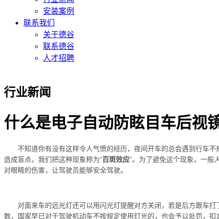
安装案例
联系我们
关于德谷
联系德谷
人才招聘
行业新闻
什么是电子自动防眩目车后视
不知道你有没有这样令人气愤的经历，夜间开车的总会遇到行车不规
造成盲点，我们把这种现象称为“
百斑效应
”。为了避免这个现象，一般
对眼睛的伤害，让驾驶员能够安全驾驶。
对面来车的远光灯还可以用闪光灯提醒对方关闭，若是后方跟车打
数，国家早已对于驾驶机动车不按规定使用灯光的，也会予以处罚，扣1