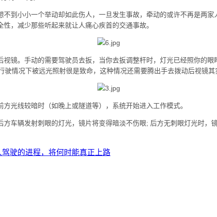
想不到小小一个举动却如此伤人，一旦发生事故，牵动的或许不再是两家
全性，减少那些听起来就让人痛心疾首的交通事故。
后视镜
。手动的需要驾驶员去扳，当你去扳调整杆时，灯光已经照你的眼睛
速行驶情况下被远光照射很是致命，这种情况还需要腾出手去拨动后视镜其
前方光线较暗时（如晚上或隧道等），系统开始进入工作模式。
后方车辆发射刺眼的灯光，镜片将变得暗淡不伤眼; 后方无刺眼灯光时，
人驾驶的进程，将何时能真正上路