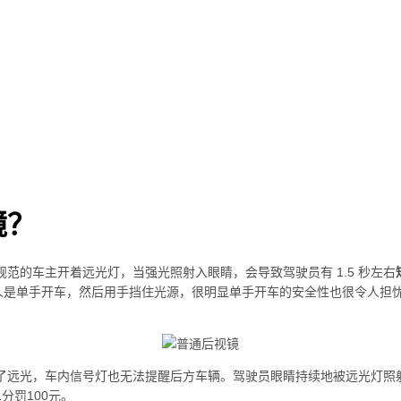
镜？
范的车主开着远光灯，当强光照射入眼睛，会导致驾驶员有 1.5 秒左右
人是单手开车，然后用手挡住光源，很明显单手开车的安全性也很令人担
了远光，车内信号灯也无法提醒后方车辆。驾驶员眼睛持续地被远光灯照
分罚100元。